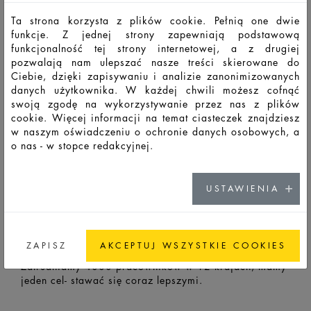
Ta strona korzysta z plików cookie. Pełnią one dwie
funkcje. Z jednej strony zapewniają podstawową
ŹRÓDŁO NASZEGO
funkcjonalność tej strony internetowej, a z drugiej
SUKCESU?
pozwalają nam ulepszać nasze treści skierowane do
Ciebie, dzięki zapisywaniu i analizie zanonimizowanych
danych użytkownika. W każdej chwili możesz cofnąć
Nasi Pracownicy.
swoją zgodę na wykorzystywanie przez nas z plików
Znakomici w produkcji szkła. Innowacyjni w każdym
cookie. Więcej informacji na temat ciasteczek znajdziesz
aspekcie. HEINZ-GLAS spełnia oczekiwania
w naszym oświadczeniu o ochronie danych osobowych, a
międzynarodowych klientów przemysłu
o nas - w stopce redakcyjnej.
perfumeryjnego i kosmetycznego. Od szkła, przez
dekorację do gotowego produktu. Jakość była i jest
naszym celem.
USTAWIENIA
Jesteśmy firmą o 400- letnią historią. Charakteryzuje
nas otwartość na świat, rzeczowość i
dalekowzroczność. Jako firma rodzinna wspieramy
ZAPISZ
AKCEPTUJ WSZYSTKIE COOKIES
zarówno naszych pracowników jak i całą okolicę.
Zatrudniamy 4000 pracowników w 12 krajach; mamy
jeden cel- stawać się coraz lepszymi.