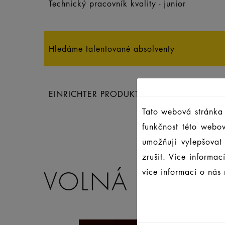
Technický pracovník kvality - junior
Hledáme talentované absolventy
EINRICHTER PRODUKTION
Tato webová stránka 
funkčnost této webo
umožňují vylepšovat
zrušit. Více informa
VOLNÁ PRACOV
více informací o nás