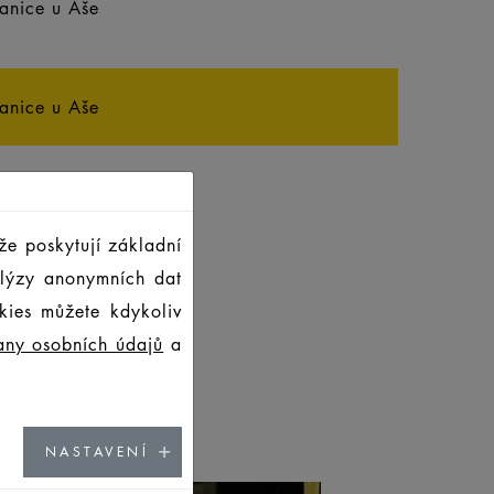
anice u Aše
anice u Aše
ngenau
že poskytují základní
alýzy anonymních dat
kies můžete kdykoliv
any osobních údajů
a
NASTAVENÍ