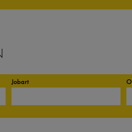
N
Jobart
O