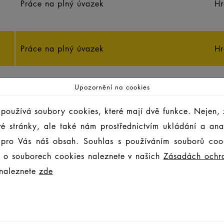
Práce na plný úvazek
Hr
Práce na plný úvazek
Hr
Upozornění na cookies
Job
La
používá soubory cookies, které mají dvě funkce. Nejen, 
vé stránky, ale také nám prostřednictvím ukládání a an
 pro Vás náš obsah. Souhlas s používáním souborů coo
cí o souborech cookies naleznete v našich
Zásadách ochr
NÍ MÍSTA
 naleznete
zde